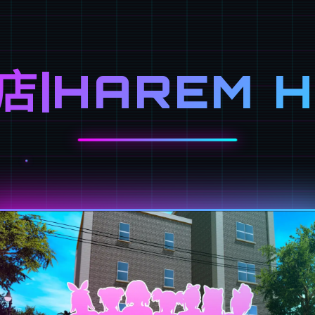
店|HAREM H