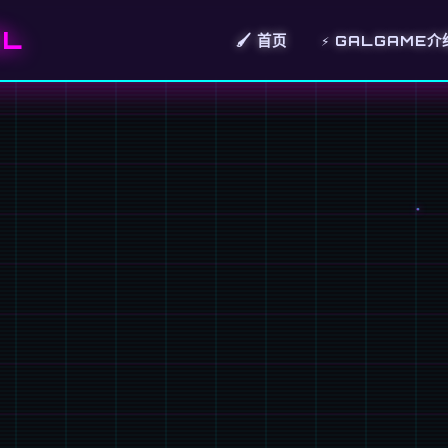
EL
🖌️ 首页
⚡ GALGAME介