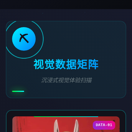
⛏️
视觉数据矩阵
沉浸式视觉体验扫描
DATA-01