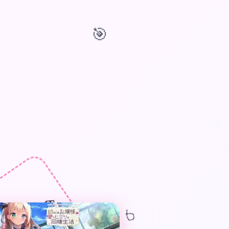
🎯
🎁
🎈