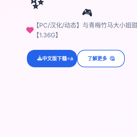
✨
🎮
【PC/汉化/动态】与青梅竹马大小姐
【1.36G】
🤔
中文版下载
了解更多
💫
✨
⭐