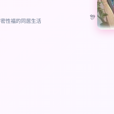
🎊
甜密性福的同居生活