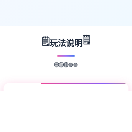
🗒️
🗒️
玩法说明
🟣
🟢
🔴
🟡
🔵
📖
游戏故事
✨
我的名字是峰岸优真。 由于某些原因从以前
开始便作为仆人住在宫之杜家中。 虽然我从