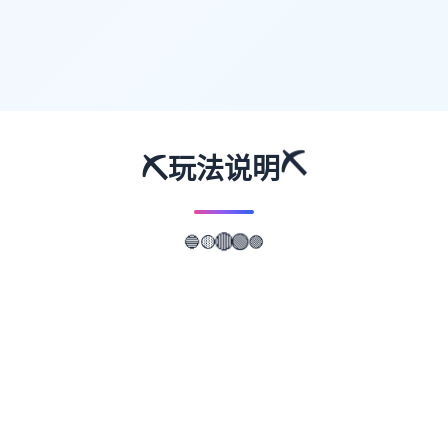
⛏️
⛏️
玩法说明
🔵
🟣
🟢
🟡
🔴
📖
游戏故事
✨
我的名字是峰岸优真。 由于某些原因从以前
开始便作为仆人住在宫之杜家中。 虽然我从