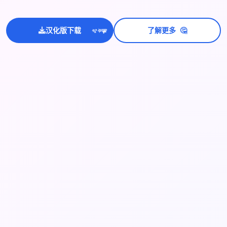
💫
🤔
✨
汉化版下载
了解更多
⭐