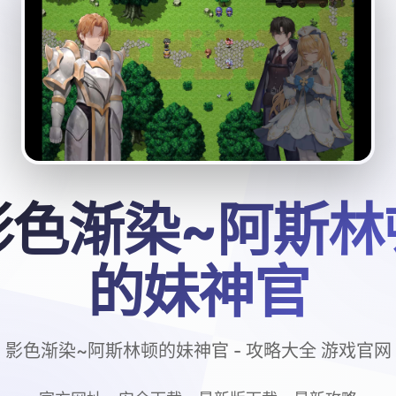
影色渐染~阿斯林
的妹神官
影色渐染~阿斯林顿的妹神官 - 攻略大全 游戏官网