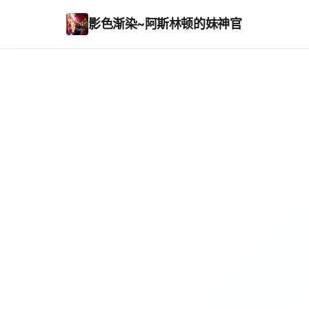
影色渐染~阿斯林顿的妹神官