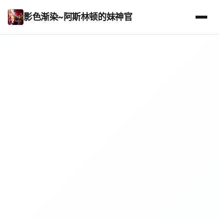
影色渐染~阿斯林顿的妹神官