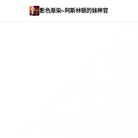
影色渐染~阿斯林顿的妹神官