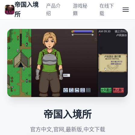
帝国入境
产品介
游戏秘
在线下
绍
籍
载
所
帝国入境所
官方中文,官网,最新版,中文下载