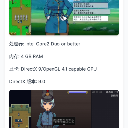
处理器: Intel Core2 Duo or better
内存: 4 GB RAM
显卡: DirectX 9/OpenGL 4.1 capable GPU
DirectX 版本: 9.0