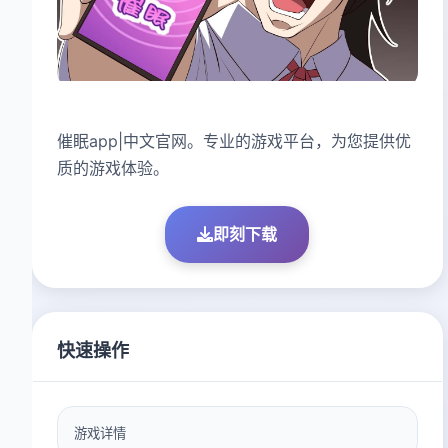
催眠app|中文官网。专业的游戏平台，为您提供优
质的游戏体验。
即刻下载
快速操作
游戏详情