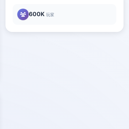
600K
玩家