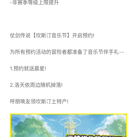
-非赛季等级上限提升
仗剑传说【坎斯汀音乐节】开启预约!
为所有预约活动的冒险者都准备了音乐节伴手礼--
1.预约就送晨星!
2.洛天依周边随机掉落!
呼朋唤友领坎斯汀土特产!