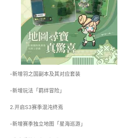
-新增羽之国副本及其对应套装
-新增玩法「羁绊冒险」
2.开启S3赛季混沌终焉
-新增赛季独立地图「星海巡游」