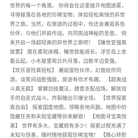
世界的每一个角落。 你将会在这里拨开地图迷雾，
寻得掉落在各地的珍稀宝物，体验轻松爽快的异世
界之旅。当然，在旅途的过程中，你还会邂逅各色
伙伴，与他们并肩作战，共同挑战神秘的圣兽。 快
来开启一场超轻爽的异世界之旅吧！ 【睡觉变强真
放置】 窝在柔软床榻，睡觉就能成长。浮空岛上坐
看云起，小木屋里观日升月落，边数羊边变强。
【欢乐冒险真轻松】 邂逅冒险伙伴，幻兽结伴同
游。谈笑间战胜强敌，旅途有你才有趣。 【超爽战
斗真无羁】 掌握剑技魔法，肆意支配战场。解放双
手的自走式战斗，炸裂输出引爆全场。 【世界探索
真自由】 探索国度地图，领略各地风貌。地图中的
隐藏任务和未知宝藏等你来解锁！ 【地图寻宝真惊
喜】 世界有多大，宝藏就有多少！探索过程充满了
未知与惊喜，随时随地获取珍稀宝物！ 【随心转职