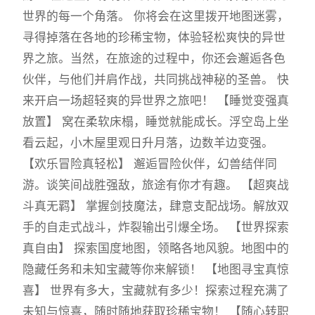
世界的每一个角落。 你将会在这里拨开地图迷雾，
寻得掉落在各地的珍稀宝物，体验轻松爽快的异世
界之旅。当然，在旅途的过程中，你还会邂逅各色
伙伴，与他们并肩作战，共同挑战神秘的圣兽。 快
来开启一场超轻爽的异世界之旅吧！ 【睡觉变强真
放置】 窝在柔软床榻，睡觉就能成长。浮空岛上坐
看云起，小木屋里观日升月落，边数羊边变强。
【欢乐冒险真轻松】 邂逅冒险伙伴，幻兽结伴同
游。谈笑间战胜强敌，旅途有你才有趣。 【超爽战
斗真无羁】 掌握剑技魔法，肆意支配战场。解放双
手的自走式战斗，炸裂输出引爆全场。 【世界探索
真自由】 探索国度地图，领略各地风貌。地图中的
隐藏任务和未知宝藏等你来解锁！ 【地图寻宝真惊
喜】 世界有多大，宝藏就有多少！探索过程充满了
未知与惊喜，随时随地获取珍稀宝物！ 【随心转职