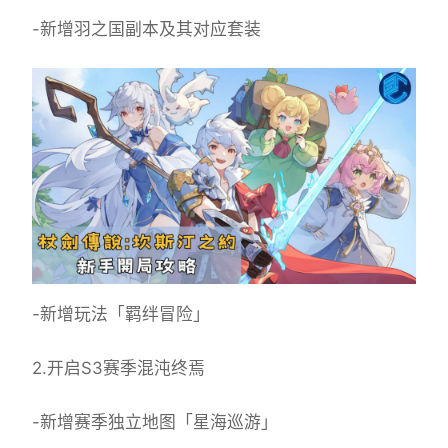
-新增羽之国副本及其对应套装
-新增玩法「羁绊冒险」
2.开启S3赛季混沌终焉
-新增赛季独立地图「星海巡游」