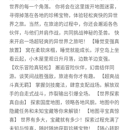
世界的每一个角落。 你将会在这里拨开地图迷雾，
寻得掉落在各地的珍稀宝物，体验轻松爽快的异世
界之旅。当然，在旅途的过程中，你还会邂逅各色
伙伴，与他们并肩作战，共同挑战神秘的圣兽。 快
来开启一场超轻爽的异世界之旅吧！ 【睡觉变强真
放置】 窝在柔软床榻，睡觉就能成长。浮空岛上坐
看云起，小木屋里观日升月落，边数羊边变强。
【欢乐冒险真轻松】 邂逅冒险伙伴，幻兽结伴同
游。谈笑间战胜强敌，旅途有你才有趣。 【超爽战
斗真无羁】 掌握剑技魔法，肆意支配战场。解放双
手的自走式战斗，炸裂输出引爆全场。 【世界探索
真自由】 探索国度地图，领略各地风貌。地图中的
隐藏任务和未知宝藏等你来解锁！ 【地图寻宝真惊
喜】 世界有多大，宝藏就有多少！探索过程充满了
未知与惊喜，随时随地获取珍稀宝物！ 【随心转职