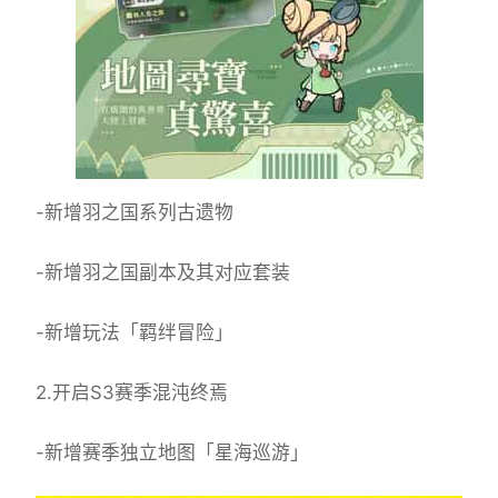
-新增羽之国系列古遗物
-新增羽之国副本及其对应套装
-新增玩法「羁绊冒险」
2.开启S3赛季混沌终焉
-新增赛季独立地图「星海巡游」