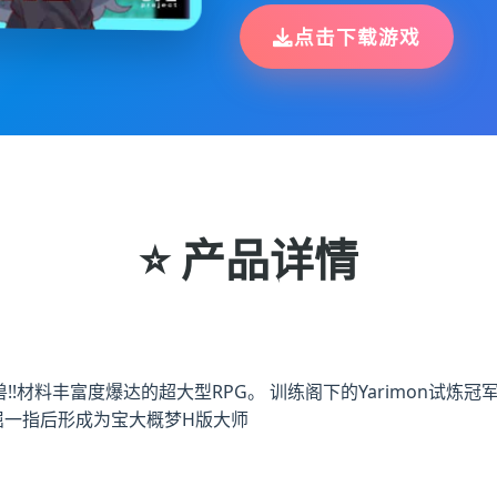
点击下载游戏
⭐ 产品详情
!材料丰富度爆达的超大型RPG。 训练阁下的Yarimon试炼冠军
屈一指后形成为宝大概梦H版大师