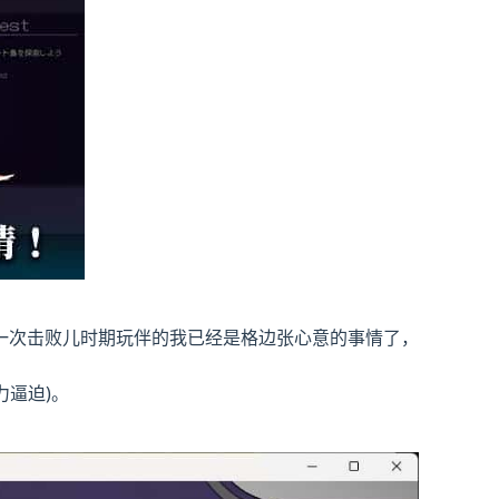
一次击败儿时期玩伴的我已经是格边张心意的事情了，
力逼迫)。