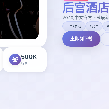
后宫酒店|H
V0.19,中文官方下载最
#IOS游戏
#安卓
即刻下载
500K
玩家