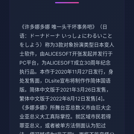
《许多娜多娜 唯一头干坏事务吧》（日
语：ドーナドーナ いっしょにわるいこと
をしよう）称为3款对象扮演类型日本变人
士软件，由ALICESOFT开张发起并发行于
PC平台，为ALICESOFT成立30周年纪念
执行品。本作于2020年11月27日发行，身
处发售面，DLsite宣布将制作作简体国语
版。简体中文版于2021年3月26日发售，
繁体中文版于2022年8月12日发售[4]。
《多娜多娜》所舞台亚总数义市由巨大企
业亚总义大工真际掌控。就区域市民若得
罪亚总义，或者被单方法侧面认为犯过