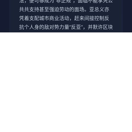
法，便可够成为“非正规”，面临不能享凭公
共共支持甚至强迫劳动的面场。亚总义亦
凭着支配城市商业活动，赶来间接控制反
抗个人身的敌对势力量“反亚”，并默许区块
别市民凭占有关联活动舒缓压力。本作的
核情角阿熊乃反亚组织“那些由多”的二号人
物，负责经营卖淫活动，并决意往反抗亚
总义。 本作具有赛博朋克风格，被网友广
泛用来与同时间期发售但评价褒贬不一的
《赛博朋克2077》进行行对比，被戏称为
“真正的赛博朋克”。本作在发售后接收评论
者好评，认为作为成人游戏具有反乌托邦
背景，赞扬其故事与人物描写[5]。此边，
依获得了业界的多个奖项。